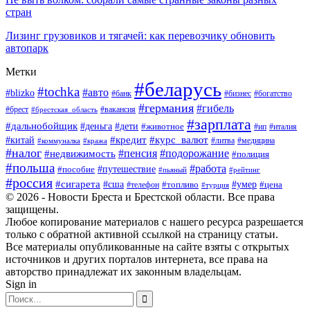
стран
Лизинг грузовиков и тягачей: как перевозчику обновить
автопарк
Метки
#беларусь
#tochka
#авто
#blizko
#банк
#бизнес
#богатство
#германия
#гибель
#вакансия
#брест
#брестская_область
#зарплата
#дальнобойщик
#дети
#деньга
#животное
#италия
#ип
#кредит
#курс_валют
#китай
#литва
#медицина
#коммуналка
#кража
#налог
#пенсия
#подорожание
#недвижимость
#полиция
#польша
#работа
#пособие
#путешествие
#пьяный
#рейтинг
#россия
#сигарета
#сша
#топливо
#умер
#цена
#телефон
#турция
© 2026 - Новости Бреста и Брестской области. Все права
защищены.
Любое копирование материалов с нашего ресурса разрешается
только с обратной активной ссылкой на страницу статьи.
Все материалы опубликованные на сайте взяты с открытых
источников и других порталов интернета, все права на
авторство принадлежат их законным владельцам.
Sign in