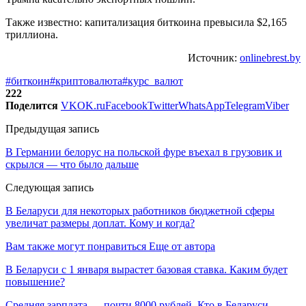
Также известно: капитализация биткоина превысила $2,165
триллиона.
Источник:
onlinebrest.by
#биткоин
#криптовалюта
#курс_валют
222
Поделится
VK
OK.ru
Facebook
Twitter
WhatsApp
Telegram
Viber
Предыдущая запись
В Германии белорус на польской фуре въехал в грузовик и
скрылся — что было дальше
Следующая запись
В Беларуси для некоторых работников бюджетной сферы
увеличат размеры доплат. Кому и когда?
Вам также могут понравиться
Еще от автора
В Беларуси с 1 января вырастет базовая ставка. Каким будет
повышение?
Средняя зарплата — почти 8000 рублей. Кто в Беларуси