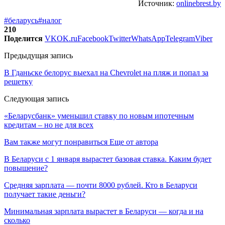
Источник:
onlinebrest.by
#беларусь
#налог
210
Поделится
VK
OK.ru
Facebook
Twitter
WhatsApp
Telegram
Viber
Предыдущая запись
В Гданьске белорус выехал на Chevrolet на пляж и попал за
решетку
Следующая запись
«Беларусбанк» уменьшил ставку по новым ипотечным
кредитам – но не для всех
Вам также могут понравиться
Еще от автора
В Беларуси с 1 января вырастет базовая ставка. Каким будет
повышение?
Средняя зарплата — почти 8000 рублей. Кто в Беларуси
получает такие деньги?
Минимальная зарплата вырастет в Беларуси — когда и на
сколько