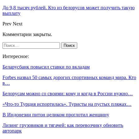
До 9,8 тысяч рублей. Кто из белорусов может получить такую
выплату
Prev
Next
Комментарии закрыты.
Интересное:
Беларусбанк повысил ставки по вкладам
Forbes назвал 50 самых дорогих спортивных команд мира. Кто
в…
Белорусам можно со своими: кому и когда в России нужно…
«Что-то Турция испортилась». Туристы на пустых пляжах…
В Индонезии питон целиком проглотил женщину
Лизинг грузовиков и тягачей: как перевозчику обновить
автопарк