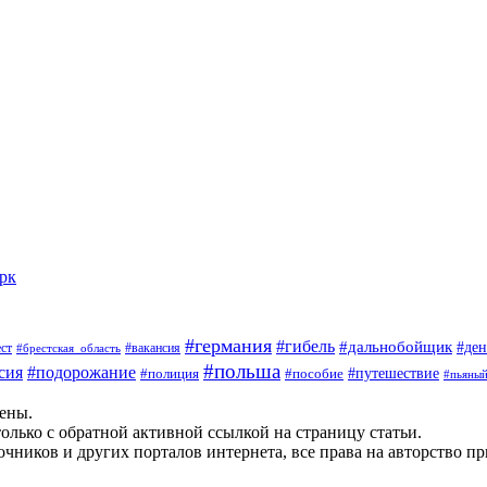
арк
#германия
#гибель
#дальнобойщик
#ден
#вакансия
ст
#брестская_область
#польша
сия
#подорожание
#пособие
#путешествие
#полиция
#пьяны
щены.
олько с обратной активной ссылкой на страницу статьи.
чников и других порталов интернета, все права на авторство п