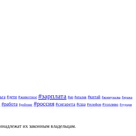
#зарплата
#дети
#китай
ьга
#животное
#италия
#ип
#коммуналка
#кража
#россия
#работа
#сигарета
#сша
#топливо
й
#телефон
#турция
#рейтинг
ринадлежат их законным владельцам.