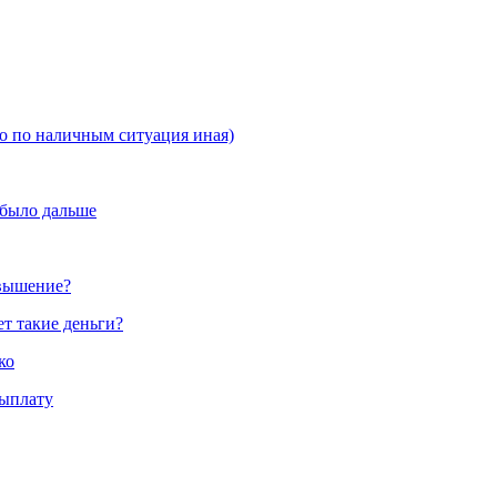
но по наличным ситуация иная)
 было дальше
овышение?
ет такие деньги?
ко
выплату