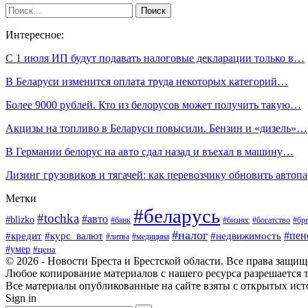
Интересное:
С 1 июля ИП будут подавать налоговые декларации только в…
В Беларуси изменится оплата труда некоторых категорий…
Более 9000 рублей. Кто из белорусов может получить такую…
Акцизы на топливо в Беларуси повысили. Бензин и «дизель»…
В Германии белорус на авто сдал назад и въехал в машину…
Лизинг грузовиков и тягачей: как перевозчику обновить автоп
Метки
#беларусь
#tochka
#авто
#blizko
#банк
#бизнес
#богатство
#бре
#налог
#пен
#кредит
#курс_валют
#недвижимость
#литва
#медицина
#умер
#цена
© 2026 - Новости Бреста и Брестской области. Все права защи
Любое копирование материалов с нашего ресурса разрешается т
Все материалы опубликованные на сайте взяты с открытых исто
Sign in