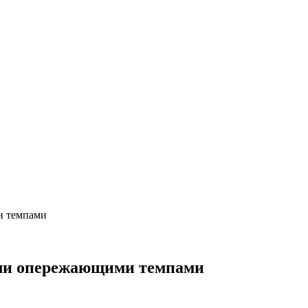
и темпами
осли опережающими темпами