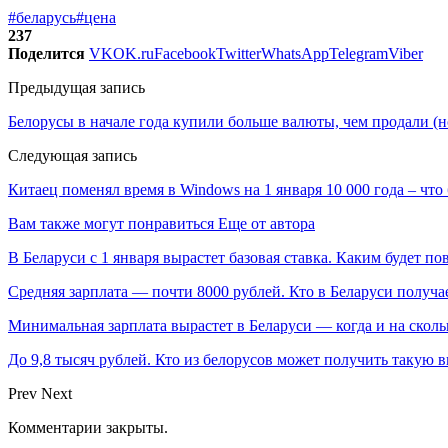
#беларусь
#цена
237
Поделится
VK
OK.ru
Facebook
Twitter
WhatsApp
Telegram
Viber
Предыдущая запись
Белорусы в начале года купили больше валюты, чем продали (
Следующая запись
Китаец поменял время в Windows на 1 января 10 000 года – что
Вам также могут понравиться
Еще от автора
В Беларуси с 1 января вырастет базовая ставка. Каким будет п
Средняя зарплата — почти 8000 рублей. Кто в Беларуси получа
Минимальная зарплата вырастет в Беларуси — когда и на сколь
До 9,8 тысяч рублей. Кто из белорусов может получить такую 
Prev
Next
Комментарии закрыты.