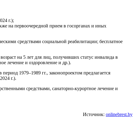
24 г.);
акже на первоочередной прием в госорганах и иных
ческими средствами социальной реабилитации; бесплатное
озраст на 5 лет для лиц, получивших статус инвалида в
е лечение и оздоровление и др.).
в период 1979–1989 гг., законопроектом предлагается
024 г.).
арственными средствами, санаторно-курортное лечение и
Источник:
onlinebrest.by