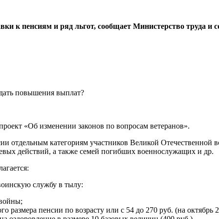
ки к пенсиям и ряд льгот, сообщает Министерство труда и 
проект «Об изменении законов по вопросам ветеранов».
сии отдельным категориям участников Великой Отечественной 
оевых действий, а также семей погибших военнослужащих и др.
агается:
оинскую службу в тылу:
 войны;
размера пенсии по возрасту или c 54 до 270 руб. (на октябрь 20
 оздоровление в размере 10 базовых величин (400 руб.).