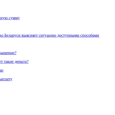
омную сумму
тво Беларуси выясняет ситуацию доступными способами
овышение?
ет такие деньги?
ко
выплату