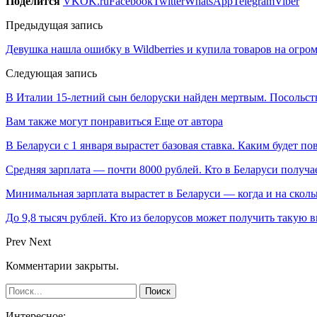
Поделится
VK
OK.ru
Facebook
Twitter
WhatsApp
Telegram
Viber
Предыдущая запись
Девушка нашла ошибку в Wildberries и купила товаров на огр
Следующая запись
В Италии 15-летний сын белоруски найден мертвым. Посольс
Вам также могут понравиться
Еще от автора
В Беларуси с 1 января вырастет базовая ставка. Каким будет п
Средняя зарплата — почти 8000 рублей. Кто в Беларуси получа
Минимальная зарплата вырастет в Беларуси — когда и на сколь
До 9,8 тысяч рублей. Кто из белорусов может получить такую 
Prev
Next
Комментарии закрыты.
Интересное: