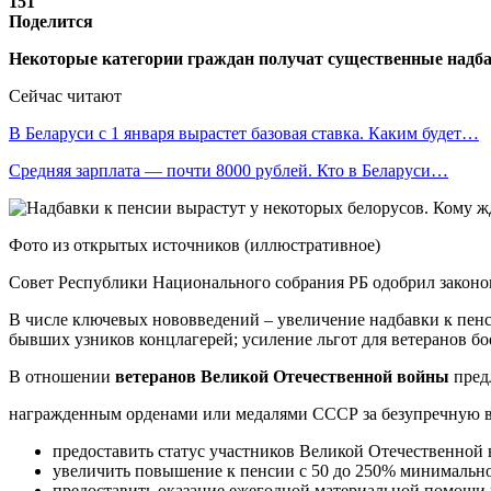
151
Поделится
Некоторые категории граждан получат существенные надбав
Сейчас читают
В Беларуси с 1 января вырастет базовая ставка. Каким будет…
Средняя зарплата — почти 8000 рублей. Кто в Беларуси…
Фото из открытых источников (иллюстративное)
Совет Республики Национального собрания РБ одобрил законо
В числе ключевых нововведений – увеличение надбавки к пен
бывших узников концлагерей; усиление льгот для ветеранов б
В отношении
ветеранов Великой Отечественной войны
предл
награжденным орденами или медалями СССР за безупречную в
предоставить статус участников Великой Отечественной
увеличить повышение к пенсии с 50 до 250% минимального 
предоставить оказание ежегодной материальной помощи на