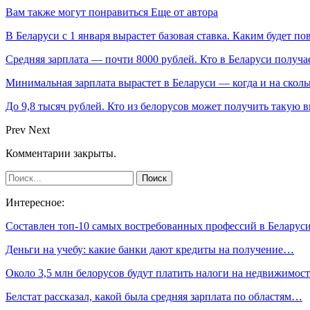
Вам также могут понравиться
Еще от автора
В Беларуси с 1 января вырастет базовая ставка. Каким будет п
Средняя зарплата — почти 8000 рублей. Кто в Беларуси получа
Минимальная зарплата вырастет в Беларуси — когда и на сколь
До 9,8 тысяч рублей. Кто из белорусов может получить такую 
Prev
Next
Комментарии закрыты.
Интересное:
Составлен топ-10 самых востребованных профессий в Беларус
Деньги на учебу: какие банки дают кредиты на получение…
Около 3,5 млн белорусов будут платить налоги на недвижимо
Белстат рассказал, какой была средняя зарплата по областям…