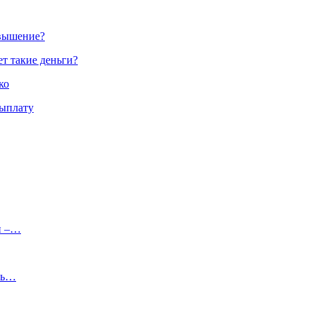
овышение?
ет такие деньги?
ко
выплату
и –…
сть…