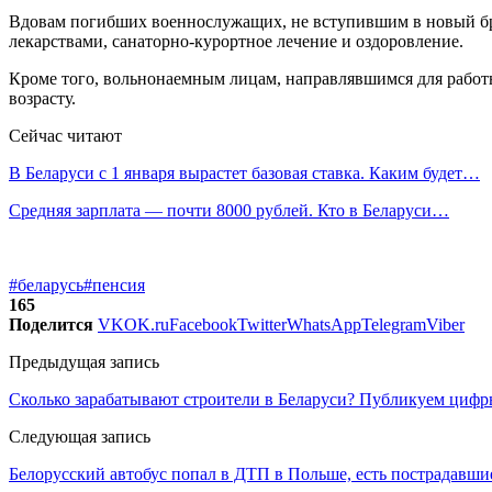
Вдовам погибших военнослужащих, не вступившим в новый бра
лекарствами, санаторно-курортное лечение и оздоровление.
Кроме того, вольнонаемным лицам, направлявшимся для работы
возрасту.
Сейчас читают
В Беларуси с 1 января вырастет базовая ставка. Каким будет…
Средняя зарплата — почти 8000 рублей. Кто в Беларуси…
#беларусь
#пенсия
165
Поделится
VK
OK.ru
Facebook
Twitter
WhatsApp
Telegram
Viber
Предыдущая запись
Сколько зарабатывают строители в Беларуси? Публикуем циф
Следующая запись
Белорусский автобус попал в ДТП в Польше, есть пострадавши