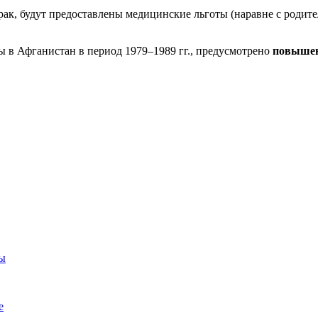
к, будут предоставлены медицинские льготы (наравне с родит
 в Афганистан в период 1979–1989 гг., предусмотрено
повышен
ры
е