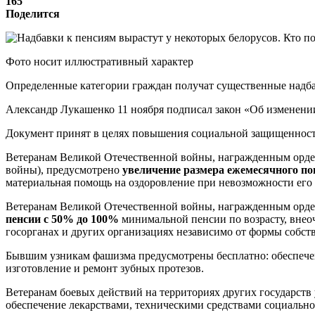
165
Поделится
Фото носит иллюстративный характер
Определенные категории граждан получат существенные надбав
Александр Лукашенко 11 ноября подписал закон «Об изменении
Документ принят в целях повышения социальной защищенности
Ветеранам Великой Отечественной войны, награжденным орде
войны), предусмотрено
увеличение размера ежемесячного п
материальная помощь на оздоровление при невозможности его 
Ветеранам Великой Отечественной войны, награжденным орде
пенсии с 50% до 100%
минимальной пенсии по возрасту, внеоч
госорганах и других организациях независимо от формы собст
Бывшим узникам фашизма предусмотрены бесплатно: обеспечен
изготовление и ремонт зубных протезов.
Ветеранам боевых действий на территориях других государств
обеспечение лекарствами, техническими средствами социально