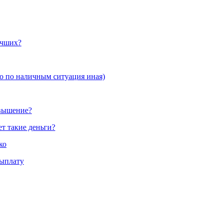
учших?
но по наличным ситуация иная)
овышение?
ет такие деньги?
ко
выплату