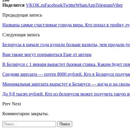
Поделится
VK
OK.ru
Facebook
Twitter
WhatsApp
Telegram
Viber
Предыдущая запись
Названы самые счастливые города мира. Кто попал в тройку л
Следующая запись
Белорусы в начале года купили больше валюты, чем продали (
Вам также могут понравиться
Еще от автора
В Беларуси с 1 января вырастет базовая ставка. Каким будет п
Средняя зарплата — почти 8000 рублей. Кто в Беларуси получа
Минимальная зарплата вырастет в Беларуси — когда и на сколь
До 9,8 тысяч рублей. Кто из белорусов может получить такую 
Prev
Next
Комментарии закрыты.