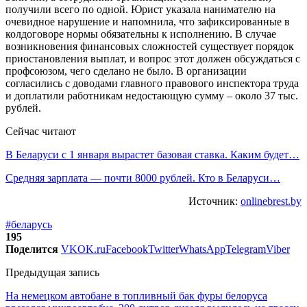
получили всего по одной. Юрист указала нанимателю на
очевидное нарушение и напомнила, что зафиксированные в
колдоговоре нормы обязательны к исполнению. В случае
возникновения финансовых сложностей существует порядок
приостановления выплат, и вопрос этот должен обсуждаться с
профсоюзом, чего сделано не было. В организации
согласились с доводами главного правового инспектора труда
и доплатили работникам недостающую сумму – около 37 тыс.
рублей.
Сейчас читают
В Беларуси с 1 января вырастет базовая ставка. Каким будет…
Средняя зарплата — почти 8000 рублей. Кто в Беларуси…
Источник:
onlinebrest.by
#беларусь
195
Поделится
VK
OK.ru
Facebook
Twitter
WhatsApp
Telegram
Viber
Предыдущая запись
На немецком автобане в топливный бак фуры белоруса