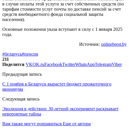
в случае оплаты этой услуги за счет собственных средств (по
тарифам стоимости услуг почты по доставке пенсий за счет
средств внебюджетного фонда социальной защиты
населения).
Основные положения указа вступают в силу с 1 января 2025
года.
Источник:
onlinebrest.by
#беларусь
#пенсия
211
Поделится
VK
OK.ru
Facebook
Twitter
WhatsApp
Telegram
Viber
Предыдущая запись
С 1 ноября в Беларуси вырастет бюджет прожиточного
минимума
Следующая запись
Эволюция в действии: 30-летний эксперимент раскрывает
невероятные тайны
Вам также могут понравиться
Еще от автора