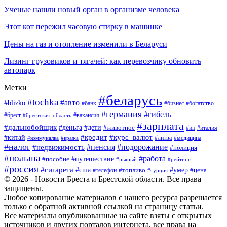
Ученые нашли новый орган в организме человека
Этот кот пережил часовую стирку в машинке
Цены на газ и отопление изменили в Беларуси
Лизинг грузовиков и тягачей: как перевозчику обновить
автопарк
Метки
#беларусь
#tochka
#авто
#blizko
#банк
#бизнес
#богатство
#германия
#гибель
#вакансия
#брест
#брестская_область
#зарплата
#дальнобойщик
#дети
#деньга
#животное
#италия
#ип
#кредит
#курс_валют
#китай
#литва
#медицина
#коммуналка
#кража
#налог
#пенсия
#подорожание
#недвижимость
#полиция
#польша
#работа
#пособие
#путешествие
#пьяный
#рейтинг
#россия
#сигарета
#сша
#топливо
#умер
#цена
#телефон
#турция
© 2026 - Новости Бреста и Брестской области. Все права
защищены.
Любое копирование материалов с нашего ресурса разрешается
только с обратной активной ссылкой на страницу статьи.
Все материалы опубликованные на сайте взяты с открытых
источников и других порталов интернета, все права на