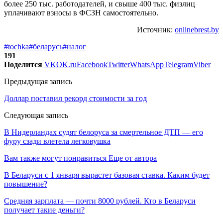
более 250 тыс. работодателей, и свыше 400 тыс. физлиц
уплачивают взносы в ФСЗН самостоятельно.
Источник:
onlinebrest.by
#tochka
#беларусь
#налог
191
Поделится
VK
OK.ru
Facebook
Twitter
WhatsApp
Telegram
Viber
Предыдущая запись
Доллар поставил рекорд стоимости за год
Следующая запись
В Нидерландах судят белоруса за смертельное ДТП — его
фуру сзади влетела легковушка
Вам также могут понравиться
Еще от автора
В Беларуси с 1 января вырастет базовая ставка. Каким будет
повышение?
Средняя зарплата — почти 8000 рублей. Кто в Беларуси
получает такие деньги?