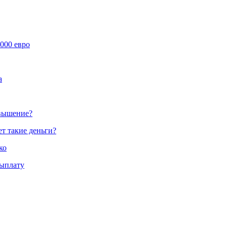
000 евро
а
овышение?
ет такие деньги?
ко
выплату