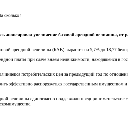
ь анонсировал увеличение базовой арендной величины, от р
зовой арендной величины (БАВ) вырастет на 5,7% до 18,77 белор
ендной платы при сдаче внаем недвижимости, находящейся в гос
ния индекса потребительских цен за предыдущий год по отноше
жить эффективно распоряжаться государственным имуществом и к
ендной величины единогласно поддержали предпринимательские с
оскомимуществе.