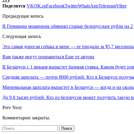
213
Поделится
VK
OK.ru
Facebook
Twitter
WhatsApp
Telegram
Viber
Предыдущая запись
В Германии мошенник обменял старые белорусские рубли на 2 
Следующая запись
Это самая дорогая собака в мире — ее продали за $5,7 миллион
Вам также могут понравиться
Еще от автора
В Беларуси с 1 января вырастет базовая ставка. Каким будет п
Средняя зарплата — почти 8000 рублей. Кто в Беларуси получа
Минимальная зарплата вырастет в Беларуси — когда и на сколь
До 9,8 тысяч рублей. Кто из белорусов может получить такую 
Prev
Next
Комментарии закрыты.