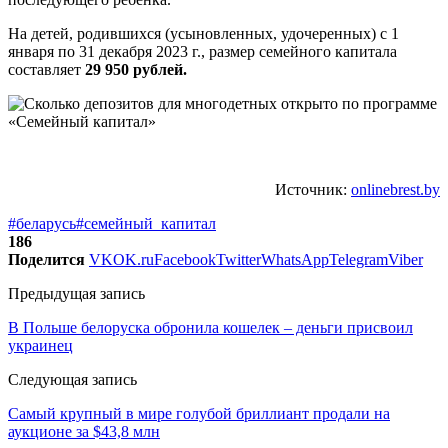
На детей, родившихся (усыновленных, удочеренных) с 1
января по 31 декабря 2023 г., размер семейного капитала
составляет
29 950 рублей.
Источник:
onlinebrest.by
#беларусь
#семейный_капитал
186
Поделится
VK
OK.ru
Facebook
Twitter
WhatsApp
Telegram
Viber
Предыдущая запись
В Польше белоруска обронила кошелек – деньги присвоил
украинец
Следующая запись
Самый крупный в мире голубой бриллиант продали на
аукционе за $43,8 млн