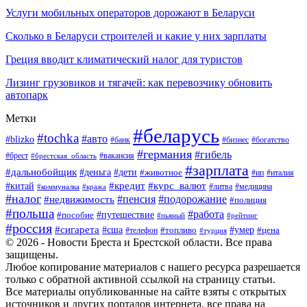
Услуги мобильных операторов дорожают в Беларуси
Сколько в Беларуси строителей и какие у них зарплаты
Греция вводит климатический налог для туристов
Лизинг грузовиков и тягачей: как перевозчику обновить
автопарк
Метки
#беларусь
#tochka
#авто
#blizko
#банк
#бизнес
#богатство
#германия
#гибель
#вакансия
#брест
#брестская_область
#зарплата
#дальнобойщик
#дети
#деньга
#животное
#италия
#ип
#кредит
#курс_валют
#китай
#литва
#медицина
#коммуналка
#кража
#налог
#пенсия
#подорожание
#недвижимость
#полиция
#польша
#работа
#пособие
#путешествие
#пьяный
#рейтинг
#россия
#сигарета
#сша
#топливо
#умер
#цена
#телефон
#турция
© 2026 - Новости Бреста и Брестской области. Все права
защищены.
Любое копирование материалов с нашего ресурса разрешается
только с обратной активной ссылкой на страницу статьи.
Все материалы опубликованные на сайте взяты с открытых
источников и других порталов интернета, все права на