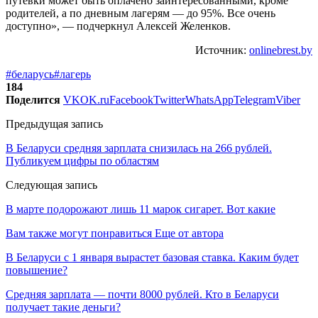
путевки может быть оплачено заинтересованными, кроме
родителей, а по дневным лагерям — до 95%. Все очень
доступно», — подчеркнул Алексей Желенков.
Источник:
onlinebrest.by
#беларусь
#лагерь
184
Поделится
VK
OK.ru
Facebook
Twitter
WhatsApp
Telegram
Viber
Предыдущая запись
В Беларуси средняя зарплата снизилась на 266 рублей.
Публикуем цифры по областям
Следующая запись
В марте подорожают лишь 11 марок сигарет. Вот какие
Вам также могут понравиться
Еще от автора
В Беларуси с 1 января вырастет базовая ставка. Каким будет
повышение?
Средняя зарплата — почти 8000 рублей. Кто в Беларуси
получает такие деньги?