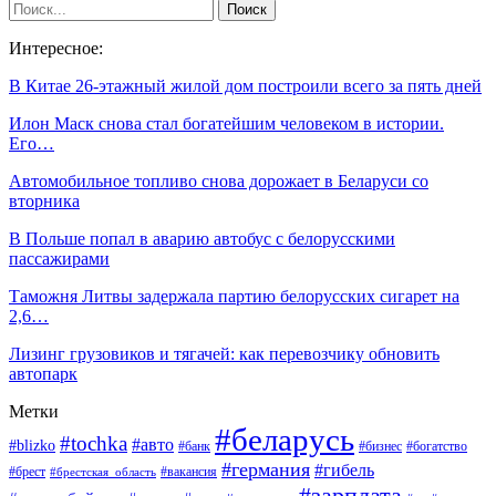
Интересное:
В Китае 26-этажный жилой дом построили всего за пять дней
Илон Маск снова стал богатейшим человеком в истории.
Его…
Автомобильное топливо снова дорожает в Беларуси со
вторника
В Польше попал в аварию автобус с белорусскими
пассажирами
Таможня Литвы задержала партию белорусских сигарет на
2,6…
Лизинг грузовиков и тягачей: как перевозчику обновить
автопарк
Метки
#беларусь
#tochka
#авто
#blizko
#банк
#бизнес
#богатство
#германия
#гибель
#вакансия
#брест
#брестская_область
#зарплата