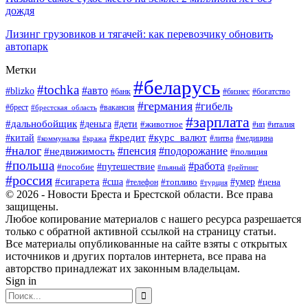
дождя
Лизинг грузовиков и тягачей: как перевозчику обновить
автопарк
Метки
#беларусь
#tochka
#авто
#blizko
#банк
#бизнес
#богатство
#германия
#гибель
#вакансия
#брест
#брестская_область
#зарплата
#дальнобойщик
#дети
#деньга
#животное
#италия
#ип
#кредит
#курс_валют
#китай
#литва
#медицина
#коммуналка
#кража
#налог
#пенсия
#подорожание
#недвижимость
#полиция
#польша
#работа
#пособие
#путешествие
#пьяный
#рейтинг
#россия
#сигарета
#сша
#топливо
#умер
#цена
#телефон
#турция
© 2026 - Новости Бреста и Брестской области. Все права
защищены.
Любое копирование материалов с нашего ресурса разрешается
только с обратной активной ссылкой на страницу статьи.
Все материалы опубликованные на сайте взяты с открытых
источников и других порталов интернета, все права на
авторство принадлежат их законным владельцам.
Sign in