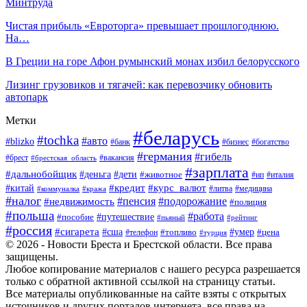
Минтруда
Чистая прибыль «Евроторга» превышает прошлогоднюю.
На…
В Греции на горе Афон румынский монах избил белорусского
Лизинг грузовиков и тягачей: как перевозчику обновить
автопарк
Метки
#беларусь
#tochka
#авто
#blizko
#банк
#бизнес
#богатство
#германия
#гибель
#вакансия
#брест
#брестская_область
#зарплата
#дальнобойщик
#дети
#деньга
#животное
#италия
#ип
#кредит
#курс_валют
#китай
#литва
#медицина
#коммуналка
#кража
#налог
#пенсия
#подорожание
#недвижимость
#полиция
#польша
#работа
#пособие
#путешествие
#пьяный
#рейтинг
#россия
#сигарета
#сша
#топливо
#умер
#цена
#телефон
#турция
© 2026 - Новости Бреста и Брестской области. Все права
защищены.
Любое копирование материалов с нашего ресурса разрешается
только с обратной активной ссылкой на страницу статьи.
Все материалы опубликованные на сайте взяты с открытых
источников и других порталов интернета, все права на