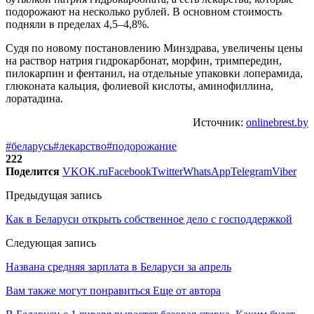
подорожают на несколько рублей. В основном стоимость
подняли в пределах 4,5–4,8%.
Судя по новому постановлению Минздрава, увеличены цены
на раствор натрия гидрокарбонат, морфин, тримпередин,
пилокарпин и фентанил, на отдельные упаковки лоперамида,
глюконата кальция, фолиевой кислоты, аминофиллина,
лоратадина.
Источник:
onlinebrest.by
#беларусь
#лекарство
#подорожание
222
Поделится
VK
OK.ru
Facebook
Twitter
WhatsApp
Telegram
Viber
Предыдущая запись
Как в Беларуси открыть собственное дело с господдержкой
Следующая запись
Названа средняя зарплата в Беларуси за апрель
Вам также могут понравиться
Еще от автора