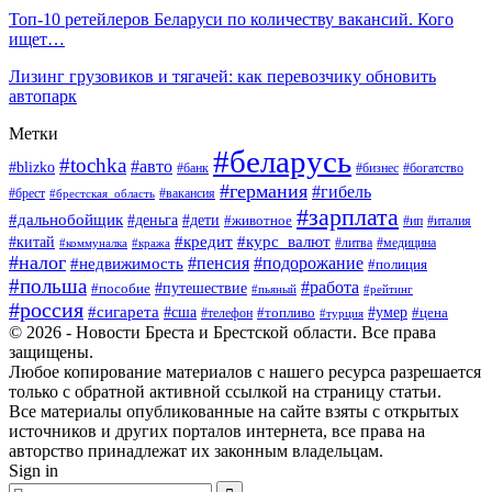
Топ-10 ретейлеров Беларуси по количеству вакансий. Кого
ищет…
Лизинг грузовиков и тягачей: как перевозчику обновить
автопарк
Метки
#беларусь
#tochka
#авто
#blizko
#банк
#бизнес
#богатство
#германия
#гибель
#вакансия
#брест
#брестская_область
#зарплата
#дальнобойщик
#дети
#деньга
#животное
#италия
#ип
#кредит
#курс_валют
#китай
#литва
#медицина
#коммуналка
#кража
#налог
#пенсия
#подорожание
#недвижимость
#полиция
#польша
#работа
#пособие
#путешествие
#пьяный
#рейтинг
#россия
#сигарета
#сша
#топливо
#умер
#цена
#телефон
#турция
© 2026 - Новости Бреста и Брестской области. Все права
защищены.
Любое копирование материалов с нашего ресурса разрешается
только с обратной активной ссылкой на страницу статьи.
Все материалы опубликованные на сайте взяты с открытых
источников и других порталов интернета, все права на
авторство принадлежат их законным владельцам.
Sign in