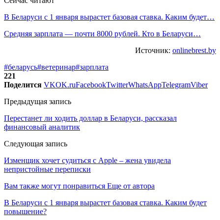
Сейчас читают
В Беларуси с 1 января вырастет базовая ставка. Каким будет…
Средняя зарплата — почти 8000 рублей. Кто в Беларуси…
Источник:
onlinebrest.by
#беларусь
#ветеринар
#зарплата
221
Поделится
VK
OK.ru
Facebook
Twitter
WhatsApp
Telegram
Viber
Предыдущая запись
Перестанет ли ходить доллар в Беларуси, рассказал
финансовый аналитик
Следующая запись
Изменщик хочет судиться с Apple – жена увидела
непристойные переписки
Вам также могут понравиться
Еще от автора
В Беларуси с 1 января вырастет базовая ставка. Каким будет
повышение?