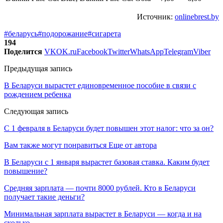
Источник:
onlinebrest.by
#беларусь
#подорожание
#сигарета
194
Поделится
VK
OK.ru
Facebook
Twitter
WhatsApp
Telegram
Viber
Предыдущая запись
В Беларуси вырастет единовременное пособие в связи с
рождением ребенка
Следующая запись
С 1 февраля в Беларуси будет повышен этот налог: что за он?
Вам также могут понравиться
Еще от автора
В Беларуси с 1 января вырастет базовая ставка. Каким будет
повышение?
Средняя зарплата — почти 8000 рублей. Кто в Беларуси
получает такие деньги?
Минимальная зарплата вырастет в Беларуси — когда и на
сколько