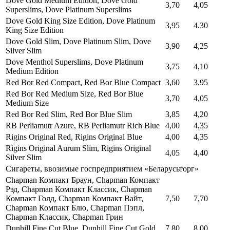
Dove Gold Medium Edition, Dove Gold
3,70
4,05
Superslims, Dove Platinum Superslims
Dove Gold King Size Edition, Dove Platinum
3,95
4.30
King Size Edition
Dove Gold Slim, Dove Platinum Slim, Dove
3,90
4,25
Silver Slim
Dove Menthol Superslims, Dove Platinum
3,75
4,10
Medium Edition
Red Bor Red Compact, Red Bor Blue Compact
3,60
3,95
Red Bor Red Medium Size, Red Bor Blue
3,70
4,05
Medium Size
Red Bor Red Slim, Red Bor Blue Slim
3,85
4,20
RB Perliamutr Azure, RB Perliamutr Rich Blue
4,00
4,35
Rigins Original Red, Rigins Original Blue
4,00
4,35
Rigins Original Aurum Slim, Rigins Original
4,05
4,40
Silver Slim
Сигареты, ввозимые госпредприятием «Беларусьторг»
Chapman Компакт Браун, Chapman Компакт
Рэд, Chapman Компакт Классик, Chapman
Компакт Голд, Chapman Компакт Вайт,
7,50
7,70
Chapman Компакт Блю, Chapman Пэпл,
Chapman Классик, Chapman Грин
Dunhill Fine Cut Blue, Dunhill Fine Cut Gold
7,80
8,00