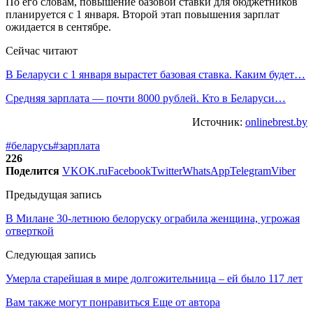
По его словам, повышение базовой ставки для бюджетников
планируется с 1 января. Второй этап повышения зарплат
ожидается в сентябре.
Сейчас читают
В Беларуси с 1 января вырастет базовая ставка. Каким будет…
Средняя зарплата — почти 8000 рублей. Кто в Беларуси…
Источник:
onlinebrest.by
#беларусь
#зарплата
226
Поделится
VK
OK.ru
Facebook
Twitter
WhatsApp
Telegram
Viber
Предыдущая запись
В Милане 30-летнюю белоруску ограбила женщина, угрожая
отверткой
Следующая запись
Умерла старейшая в мире долгожительница – ей было 117 лет
Вам также могут понравиться
Еще от автора