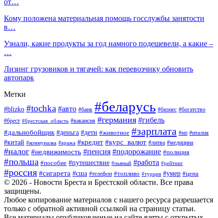
от…
Кому положена материальная помощь госслужбы занятости
в…
Узнали, какие продукты за год намного подешевели, а какие –
…
Лизинг грузовиков и тягачей: как перевозчику обновить
автопарк
Метки
#беларусь
#tochka
#авто
#blizko
#банк
#бизнес
#богатство
#германия
#гибель
#вакансия
#брест
#брестская_область
#зарплата
#дальнобойщик
#дети
#деньга
#животное
#италия
#ип
#кредит
#курс_валют
#китай
#литва
#медицина
#коммуналка
#кража
#налог
#пенсия
#подорожание
#недвижимость
#полиция
#польша
#работа
#пособие
#путешествие
#пьяный
#рейтинг
#россия
#сигарета
#сша
#топливо
#умер
#цена
#телефон
#турция
© 2026 - Новости Бреста и Брестской области. Все права
защищены.
Любое копирование материалов с нашего ресурса разрешается
только с обратной активной ссылкой на страницу статьи.
Все материалы опубликованные на сайте взяты с открытых