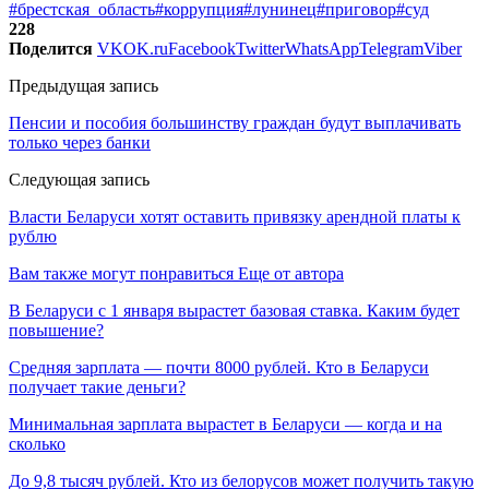
#брестская_область
#коррупция
#лунинец
#приговор
#суд
228
Поделится
VK
OK.ru
Facebook
Twitter
WhatsApp
Telegram
Viber
Предыдущая запись
Пенсии и пособия большинству граждан будут выплачивать
только через банки
Следующая запись
Власти Беларуси хотят оставить привязку арендной платы к
рублю
Вам также могут понравиться
Еще от автора
В Беларуси с 1 января вырастет базовая ставка. Каким будет
повышение?
Средняя зарплата — почти 8000 рублей. Кто в Беларуси
получает такие деньги?
Минимальная зарплата вырастет в Беларуси — когда и на
сколько
До 9,8 тысяч рублей. Кто из белорусов может получить такую