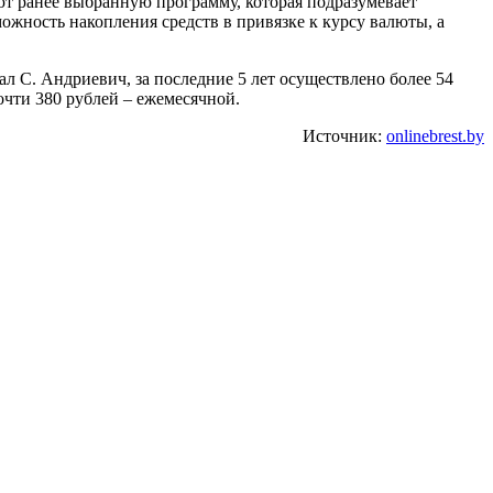
ют ранее выбранную программу, которая подразумевает
жность накопления средств в привязке к курсу валюты, а
л С. Андриевич, за последние 5 лет осуществлено более 54
очти 380 рублей – ежемесячной.
Источник:
onlinebrest.by