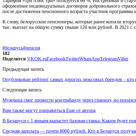
Тарифом «три плюс три» пользуется 66 %. Востребован и стар
оформление индивидуальных договоров добровольного страхова
после достижения пенсионного возраста участник программы 
К слову, белорусские пенсионеры, которые ранее копили втору
тыс. выплат на общую сумму свыше 120 млн рублей. В 2021 г. 
#беларусь
#пенсия
182
Поделится
VK
OK.ru
Facebook
Twitter
WhatsApp
Telegram
Viber
Предыдущая запись
Опубликован рейтинг самых дорогих люксовых брендов – кто 
Следующая запись
Мужчина смог провести контрабанду через границу, но попалс
Вам также могут понравиться
Еще от автора
В Беларуси с 1 января вырастет базовая ставка. Каким будет п
Средняя зарплата — почти 8000 рублей. Кто в Беларуси получа