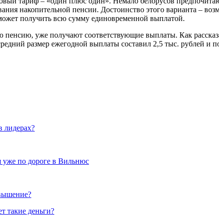
товый тариф – «один плюс один». Немало белорусов предпочита
ния накопительной пенсии. Достоинство этого варианта – возмо
может получить всю сумму единовременной выплатой.
ю пенсию, уже получают соответствующие выплаты. Как рассказа
средний размер ежегодной выплаты составил 2,5 тыс. рублей и п
в лидерах?
я уже по дороге в Вильнюс
овышение?
ет такие деньги?