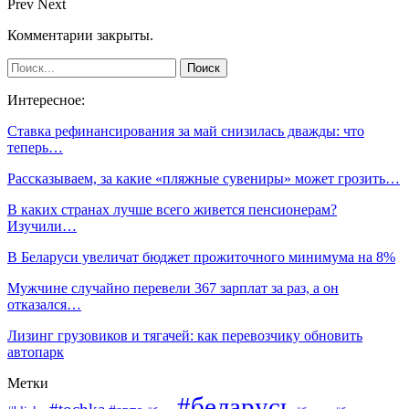
Prev
Next
Комментарии закрыты.
Интересное:
Ставка рефинансирования за май снизилась дважды: что
теперь…
Рассказываем, за какие «пляжные сувениры» может грозить…
В каких странах лучше всего живется пенсионерам?
Изучили…
В Беларуси увеличат бюджет прожиточного минимума на 8%
Мужчине случайно перевели 367 зарплат за раз, а он
отказался…
Лизинг грузовиков и тягачей: как перевозчику обновить
автопарк
Метки
#беларусь