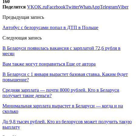
160
Поделится
VK
OK.ru
Facebook
Twitter
WhatsApp
Telegram
Viber
Предыдущая запись
Автобус с белорусами попал в ДТП в Польше
Следующая запись
В Беларуси появилась вакансия с зарплатой 72,6 рубля в
месяц
Вам также могут понравиться
Еще от автора
В Беларуси с 1 января вырастет базовая ставка. Каким будет
повышение?
Средняя зарплата — почти 8000 рублей. Кто в Беларуси
получает такие деньги?
Минимальная зарплата вырастет в Беларуси — когда и на
сколько
До 9,8 тысяч рублей. Кто из белорусов может получить такую
выплату