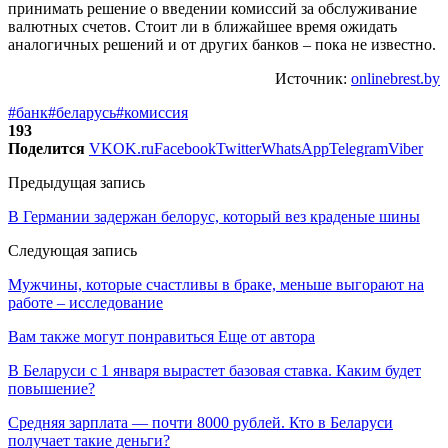
принимать решение о введении комиссий за обслуживание
валютных счетов. Стоит ли в ближайшее время ожидать
аналогичных решений и от других банков – пока не известно.
Источник:
onlinebrest.by
#банк
#беларусь
#комиссия
193
Поделится
VK
OK.ru
Facebook
Twitter
WhatsApp
Telegram
Viber
Предыдущая запись
В Германии задержан белорус, который вез краденые шины
Следующая запись
Мужчины, которые счастливы в браке, меньше выгорают на
работе – исследование
Вам также могут понравиться
Еще от автора
В Беларуси с 1 января вырастет базовая ставка. Каким будет
повышение?
Средняя зарплата — почти 8000 рублей. Кто в Беларуси
получает такие деньги?