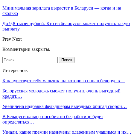
Минимальная зарплата вырастет в Беларуси — когда и на
сколько
До 9,8 тысяч рублей. Кто из белорусов может получить такую
выплату
Prev
Next
Комментарии закрыты.
Интересное:
Как чувствует себя мальчик, на которого напал белорус в…
Белорусская молодежь сможет получить очень выгодный
кредит.…
Увеличена надбавка фельдшерам выездных бригад скорой…
В Беларуси размер пособия по безработице будет
определяться…
Узнали, какие премии назначены одаренным учащимся и их…