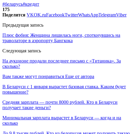
#беларусь
#кредит
175
Поделится
VK
OK.ru
Facebook
Twitter
WhatsApp
Telegram
Viber
Предыдущая запись
Плюс фобия: Женщина лишилась ноги, споткнувшись на
траволаторе в аэропорту Бангкока
Следующая запись
На аукционе продали последнее письмо с «Титаника». За
сколько?
Вам также могут понравиться
Еще от автора
В Беларуси с 1 января вырастет базовая ставка. Каким будет
повышение?
Средняя зарплата — почти 8000 рублей. Кто в Беларуси
получает такие деньги?
Минимальная зарплата вырастет в Беларуси — когда и на
сколько
До 9,8 тысяч рублей. Кто из белорусов может получить такую