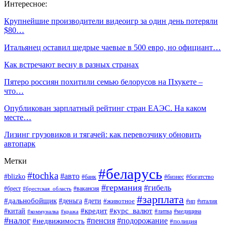
Интересное:
Крупнейшие производители видеоигр за один день потеряли
$80…
Итальянец оставил щедрые чаевые в 500 евро, но официант…
Как встречают весну в разных странах
Пятеро россиян похитили семью белорусов на Пхукете –
что…
Опубликован зарплатный рейтинг стран ЕАЭС. На каком
месте…
Лизинг грузовиков и тягачей: как перевозчику обновить
автопарк
Метки
#беларусь
#tochka
#авто
#blizko
#банк
#бизнес
#богатство
#германия
#гибель
#вакансия
#брест
#брестская_область
#зарплата
#дальнобойщик
#дети
#деньга
#животное
#италия
#ип
#кредит
#курс_валют
#китай
#литва
#медицина
#коммуналка
#кража
#налог
#пенсия
#подорожание
#недвижимость
#полиция