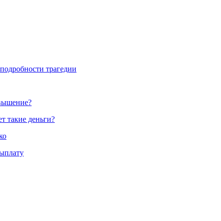
 подробности трагедии
овышение?
ет такие деньги?
ко
выплату