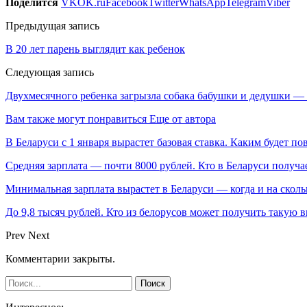
Поделится
VK
OK.ru
Facebook
Twitter
WhatsApp
Telegram
Viber
Предыдущая запись
В 20 лет парень выглядит как ребенок
Следующая запись
Двухмесячного ребенка загрызла собака бабушки и дедушки —
Вам также могут понравиться
Еще от автора
В Беларуси с 1 января вырастет базовая ставка. Каким будет п
Средняя зарплата — почти 8000 рублей. Кто в Беларуси получа
Минимальная зарплата вырастет в Беларуси — когда и на сколь
До 9,8 тысяч рублей. Кто из белорусов может получить такую 
Prev
Next
Комментарии закрыты.